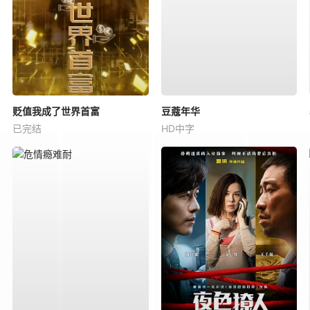
贬值我成了世界首富
豆蔻年华
已完结
HD中字