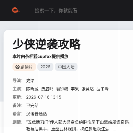
少侠逆袭攻略
本片由茶杯狐cupfox提供播放
剧情片
2026
中国大陆
导演：
史梁
主演：
陈昕葳
费启鸣
喻钟黎
李果
张竞达
岳冬峰
更新：
2026-07-16 13:15
备注：
已完结
语言：
汉语普通话
剧情：
“五虎断刀门”传人彭大盛身负绝脉命局下山退婚屡遭奇遇
教幕后黑手，重塑武林规则，携红颜退隐江湖……