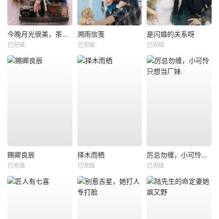
今晚月光很美，茶香四溢
溯雨信笺
是闪婚的关系呀
已完结
已完结
已完结
赐卿良辰
择木而栖
厉总勿缠，小可怜只想当厂妹
已完结
已完结
已完结