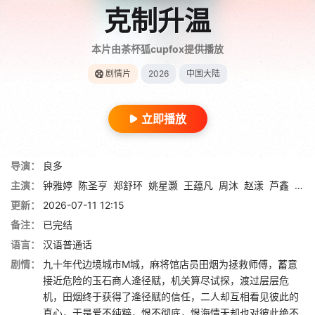
克制升温
本片由茶杯狐cupfox提供播放
剧情片
2026
中国大陆
立即播放
导演：
良多
主演：
钟雅婷
陈圣亨
郑舒环
姚星灏
王蕴凡
周沐
赵漾
芦鑫
丁晓
更新：
2026-07-11 12:15
备注：
已完结
语言：
汉语普通话
剧情：
九十年代边境城市M城，麻将馆店员田烟为拯救师傅，蓄意
接近危险的玉石商人逄径赋，机关算尽试探，渡过层层危
机，田烟终于获得了逄径赋的信任，二人却互相看见彼此的
真心，于是爱不纯粹，恨不彻底，恨海情天却也对彼此绝不