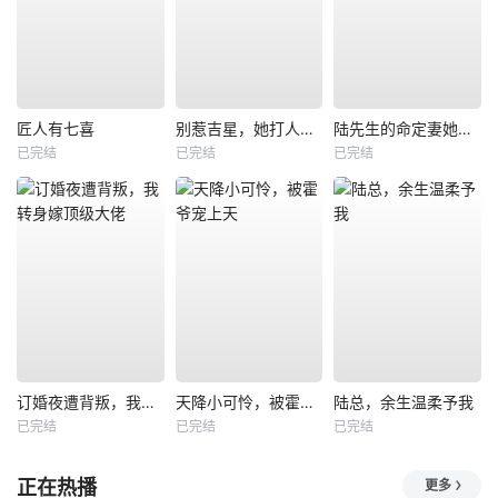
匠人有七喜
别惹吉星，她打人专打脸
陆先生的命定妻她飒又野
已完结
已完结
已完结
订婚夜遭背叛，我转身嫁顶级大佬
天降小可怜，被霍爷宠上天
陆总，余生温柔予我
已完结
已完结
已完结
正在热播
更多