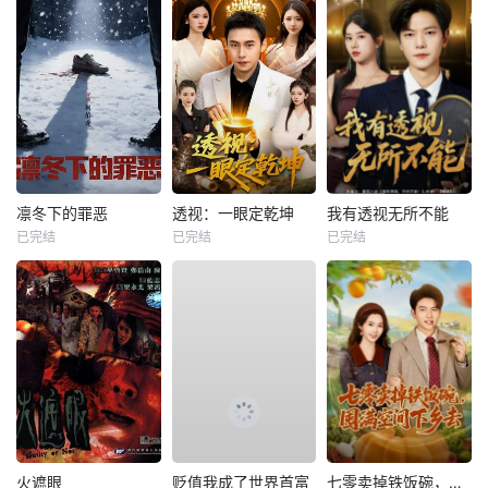
凛冬下的罪恶
透视：一眼定乾坤
我有透视无所不能
已完结
已完结
已完结
火遮眼
贬值我成了世界首富
七零卖掉铁饭碗，囤满空间下乡去