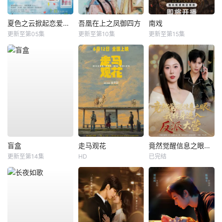
夏色之云掀起恋爱与风暴
吾凰在上之凤御四方
南戏
更新至第05集
更新至第10集
更新至第15集
盲盒
走马观花
竟然觉醒信息之眼，我转身进入反派大营
更新至第14集
HD
已完结