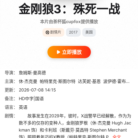
金刚狼3：殊死一战
本片由茶杯狐cupfox提供播放
剧情片
2017
美国
立即播放
导演：
詹姆斯·曼高德
主演：
休·杰克曼
帕特里克·斯图尔特
达芙妮·基恩
波伊德·霍布鲁克
更新：
2026-07-08 14:15
备注：
HD中字|国语
语言：
英语
剧情：
故事发生在2029年，彼时，X战警早已经解散，作为为
数不多的仅存的变种人，金刚狼罗根（休·杰克曼 Hugh Jac
kman 饰）和卡利班（斯戴芬·莫昌特 Stephen Merchant
饰）照顾着年迈的X教授（帕特里克·斯图尔特 P...
全文