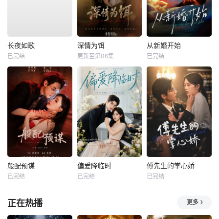
长夜如歌
深情为饵
从新婚开始
已完结
更新至第06集
已完结
般配预谋
偏爱降临时
傅先生的掌心娇
已完结
已完结
已完结
正在热播
更多