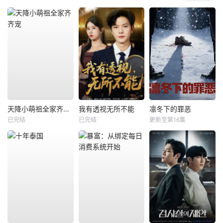
天降小萌祖全家齐齐宠
我有透视无所不能
凛冬下的罪恶
已完结
已完结
更新至第16集