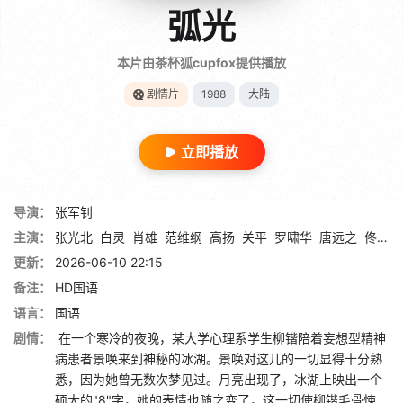
弧光
本片由茶杯狐cupfox提供播放
剧情片
1988
大陆
立即播放
导演：
张军钊
主演：
张光北
白灵
肖雄
范维纲
高扬
关平
罗啸华
唐远之
佟艳杰
更新：
2026-06-10 22:15
备注：
HD国语
语言：
国语
剧情：
在一个寒冷的夜晚，某大学心理系学生柳锴陪着妄想型精神
病患者景唤来到神秘的冰湖。景唤对这儿的一切显得十分熟
悉，因为她曾无数次梦见过。月亮出现了，冰湖上映出一个
硕大的"8"字，她的表情也随之变了，这一切使柳锴毛骨悚