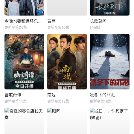
今晚也要和连环杀手约会
盲盒
长歌莫问
更新至第06集
更新至第10集
已完结
幽宅奇谭
南戏
凛冬下的罪恶
更新至第14集
更新至第12集
更新至第16集