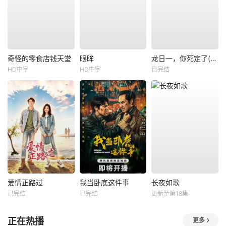
奇怪的零食店钱天堂
眼眸
龙日一，你死定了(短剧)
HD中字
HD中字
已完结
爱情正路过
我当卧底这件事
长夜如歌
已完结
已完结
更新至第18集
正在热播
更多