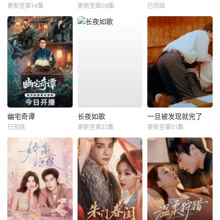
更新至第14集
更新至第08集
已完结
幽宅奇谭
长夜如歌
一旦被发现就完了
已完结
更新至第22集
更新至第01集