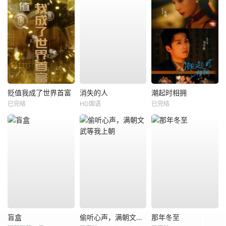
贬值我成了世界首富
消失的人
潮起时相拥
已完结
HD国语
已完结
盲盒
偷听心声，满朝文武等我上朝
那年冬至