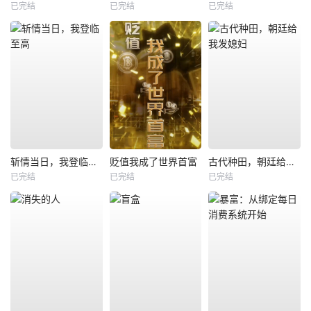
已完结
已完结
已完结
斩情当日，我登临至高
贬值我成了世界首富
古代种田，朝廷给我发媳妇
已完结
已完结
已完结