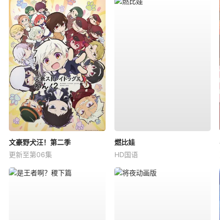
文豪野犬汪！第二季
燃比娃
更新至第06集
HD国语