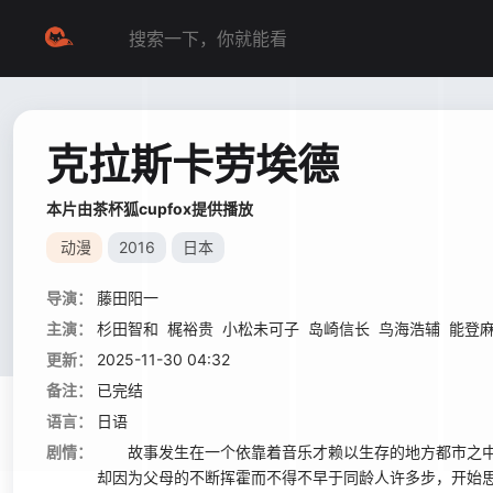
克拉斯卡劳埃德
本片由茶杯狐cupfox提供播放
动漫
2016
日本
导演：
藤田阳一
主演：
杉田智和
梶裕贵
小松未可子
岛崎信长
鸟海浩辅
能登
更新：
2025-11-30 04:32
备注：
已完结
语言：
日语
剧情：
故事发生在一个依靠着音乐才赖以生存的地方都市之中，
却因为父母的不断挥霍而不得不早于同龄人许多步，开始思