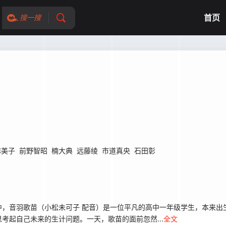
首页
搜一搜
麻美子
前野智昭
楠大典
远藤绫
市道真央
石田彰
音羽歌苗（小松未可子 配音）是一位平凡的高中一年级学生，本来出
考起自己未来的生计问题。一天，歌苗的面前忽然...
全文