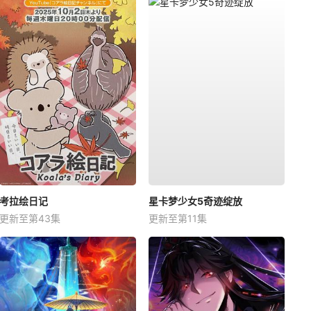
考拉绘日记
星卡梦少女5奇迹绽放
更新至第43集
更新至第11集