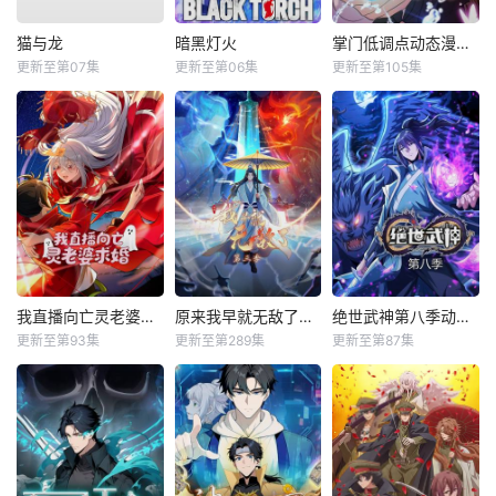
猫与龙
暗黑灯火
掌门低调点动态漫第三季动态漫
更新至第07集
更新至第06集
更新至第105集
我直播向亡灵老婆求婚动态漫
原来我早就无敌了动态漫
绝世武神第八季动态漫
更新至第93集
更新至第289集
更新至第87集