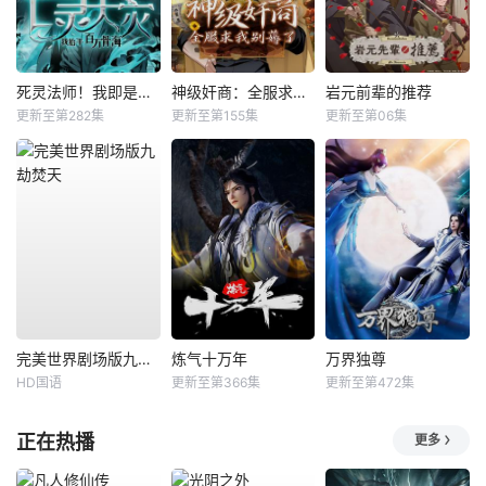
死灵法师！我即是天灾动态漫
神级奸商：全服求我别薅了动态漫
岩元前辈的推荐
更新至第282集
更新至第155集
更新至第06集
完美世界剧场版九劫焚天
炼气十万年
万界独尊
HD国语
更新至第366集
更新至第472集
正在热播
更多