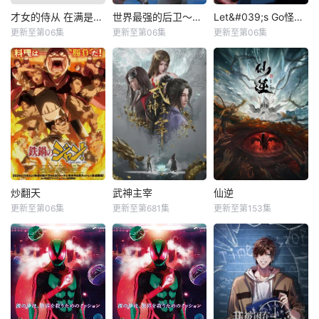
才女的侍从 在满是高岭之花的贵族学校暗中照顾（毫无生活自理能力的）学院第一大小姐
世界最强的后卫～迷宫国的新人探索者～
Let&#039;s Go怪奇组
更新至第06集
更新至第06集
更新至第06集
炒翻天
武神主宰
仙逆
更新至第06集
更新至第681集
更新至第153集