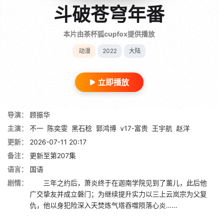
斗破苍穹年番
本片由茶杯狐cupfox提供播放
动漫
2022
大陆
立即播放
导演：
顾振华
主演：
不一
陈奕雯
黑石稔
郭鸿博
v17-富贵
王宇航
赵洋
更新：
2026-07-11 20:17
备注：
更新至第207集
语言：
国语
剧情：
三年之约后，萧炎终于在迦南学院见到了薰儿，此后他
广交挚友并成立磐门；为继续提升实力以三上云岚宗为父复
仇，他以身犯险深入天焚炼气塔吞噬陨落心炎……