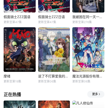
假面骑士ZZZ国语
假面骑士ZZZ日语
我被困在同一天一千年动态漫
更新至第47集
更新至第47集
更新至第276集
摩绪
说了不打算爱我的公爵继承人，不知为何对我宠爱有加
魔法光源股份有限公司第二季
更新至第19集
更新至第06集
更新至第06集
正在热播
更多