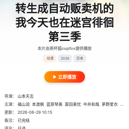
转生成自动贩卖机的
我今天也在迷宫徘徊
第三季
本片由茶杯狐cupfox提供播放
动漫
2026
日本
立即播放
导演：
山本天志
主演：
福山润
本渡枫
蓝原琴美
富田美忧
中井和哉
茅野爱衣
宫内
更新：
2026-06-29 10:15
备注：
已完结
语言：
日语