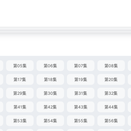
第05集
第06集
第07集
第08集
第17集
第18集
第19集
第20集
第29集
第30集
第31集
第32集
第41集
第42集
第43集
第44集
第53集
第54集
第55集
第56集