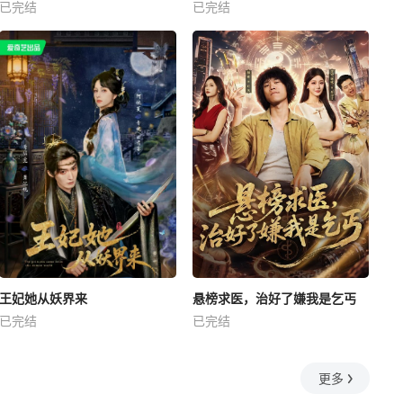
已完结
已完结
王妃她从妖界来
悬榜求医，治好了嫌我是乞丐
已完结
已完结
更多