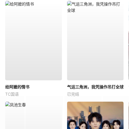
给阿嬷的情书
气运三角洲，我凭操作吊打全球
TC国语
已完结