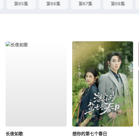
第65集
第66集
第67集
第68集
长夜如歌
想你的第七个春日