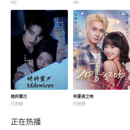
HD
HD
她的蜜刃
仲夏夜之吻
已完结
已完结
正在热播