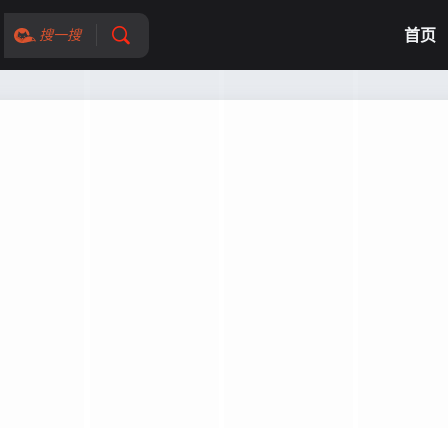
首页
搜一搜