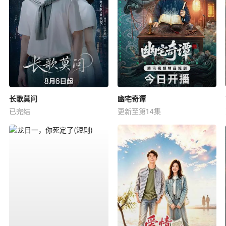
长歌莫问
幽宅奇谭
已完结
更新至第14集