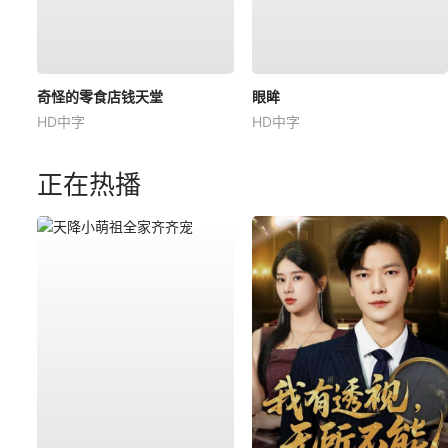
奇怪的零食店钱天堂
眼眸
HD中字
HD中字
正在热播