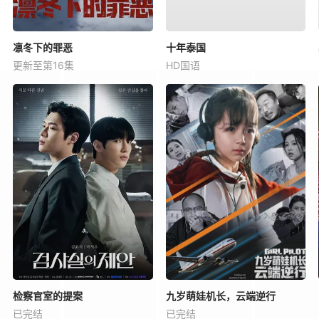
凛冬下的罪恶
十年泰国
更新至第16集
HD国语
检察官室的提案
九岁萌娃机长，云端逆行
已完结
已完结