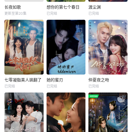
长夜如歌
想你的第七个春日
渡尘渊
更新至第20集
已完结
已完结
七零凝脂美人飒翻了
她的蜜刃
仲夏夜之吻
已完结
已完结
已完结