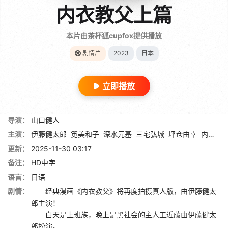
内衣教父上篇
本片由茶杯狐cupfox提供播放
剧情片
2023
日本
立即播放
导演：
山口健人
主演：
伊藤健太郎
笕美和子
深水元基
三宅弘城
坪仓由幸
内田慈
更新：
2025-11-30 03:17
备注：
HD中字
语言：
日语
剧情：
经典漫画《内衣教父》将再度拍摄真人版，由伊藤健太
郎主演！
白天是上班族，晚上是黑社会的主人工近藤由伊藤健太
郎扮演。