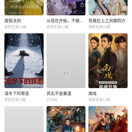
度假法则
从现在开始，不做朋友了吧。
吾凰在上之凤御四方
更新至第06集
更新至第07集
更新至第06集
凛冬下的罪恶
其实不是重逢
南戏
更新至第18集
已完结
更新至第13集