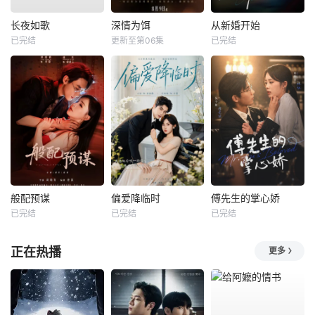
长夜如歌
深情为饵
从新婚开始
已完结
更新至第06集
已完结
般配预谋
偏爱降临时
傅先生的掌心娇
已完结
已完结
已完结
正在热播
更多