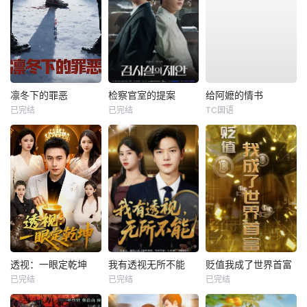
凛冬下的罪恶
检察官室的提案
给阿嬷的情书
已完结
已完结
TC国语
透视：一眼定乾坤
我有透视无所不能
贬值我成了世界首富
已完结
已完结
已完结