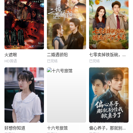
火遮眼
二婚遇骄阳
七零卖掉铁饭碗，囤满空间下乡去
HD国语
已完结
已完结
好想你知道
十六号旅馆
偏心养子，那就别怪我掀桌子了