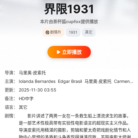
界限1931
本片由茶杯狐cupfox提供播放
剧情片
1931
其它
立即播放
导演：
马里奥·皮索托
主演：
Iolanda Bernardes
Edgar Brasil
马里奥·皮索托
Carmen Santos
更新：
2025-11-30 03:55
备注：
HD中字
语言：
其它
剧情：
影片讲述了两男一女在一条救生船上漂流求生的故事，
是一部艺术性极高带有实验性电影语言的超现实主义作品。
导演皮索托用精湛的摄影，剪辑和蒙太奇把戏剧化情节和人
物内心思想的矛盾和斗争表现得淋漓尽致，苏联电影大师谢