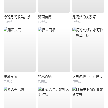
今晚月光很美，茶香四溢
溯雨信笺
是闪婚的关系呀
已完结
已完结
已完结
赐卿良辰
择木而栖
厉总勿缠，小可怜只想当厂妹
已完结
已完结
已完结