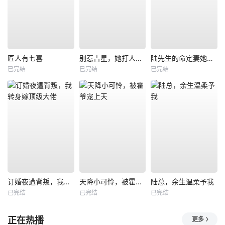
匠人有七喜
别惹吉星，她打人专打脸
陆先生的命定妻她飒又野
已完结
已完结
已完结
订婚夜遭背叛，我转身嫁顶级大佬
天降小可怜，被霍爷宠上天
陆总，余生温柔予我
已完结
已完结
已完结
正在热播
更多