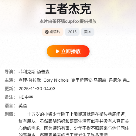
王者杰克
本片由茶杯狐cupfox提供播放
剧情片
2015
美国
立即播放
导演：
菲利克斯·汤普森
主演：
查理·普拉默
Cory Nichols
克里斯蒂安·马德森
丹尼尔·弗莱厄蒂
更新：
2025-11-30 04:03
备注：
HD中字
语言：
英语
剧情：
十五岁的小镇少年除了上暑期班就是在街头巷尾闲逛，
鲜有朋友。虽然跟随妈妈和哥哥生活可似乎并没有人真正关
心他的需求。因为姨妈有事，少年不得不照顾来与他们同住
的表弟本，然而表弟来的当天就发生了许多事情……