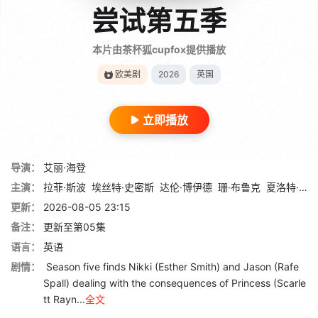
尝试第五季
本片由茶杯狐cupfox提供播放
欧美剧
2026
英国
立即播放
导演：
艾丽·海登
主演：
拉菲·斯波
埃丝特·史密斯
达伦·博伊德
珊·布鲁克
夏洛特·莱利
更新：
2026-08-05 23:15
备注：
更新至第05集
语言：
英语
剧情：
Season five finds Nikki (Esther Smith) and Jason (Rafe
Spall) dealing with the consequences of Princess (Scarle
tt Rayn...
全文