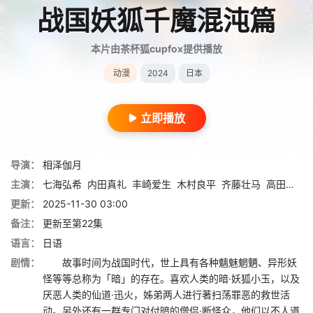
战国妖狐千魔混沌篇
本片由茶杯狐cupfox提供播放
动漫
2024
日本
立即播放
导演：
相泽伽月
主演：
七海弘希
内田真礼
丰崎爱生
木村良平
齐藤壮马
高田忧希
更新：
2025-11-30 03:00
备注：
更新至第22集
语言：
日语
剧情：
故事时间为战国时代，世上具有各种魑魅魍魉、异形妖
怪等等总称为「暗」的存在。喜欢人类的暗·妖狐小玉，以及
厌恶人类的仙道·迅火，姊弟两人进行著扫荡罪恶的救世活
动。另外还有一群专门对付暗的僧侣·断怪众，他们以不人道