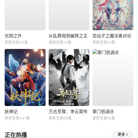
光阴之外
从乱葬岗到幽冥之主
花仙子之魔法香对论
更新至第34集
更新至第13集
更新至第22集
妖神记
万古至尊：李云霄传
掌门低调点
更新至第441集
更新至第08集
更新至第10集
正在热播
更多