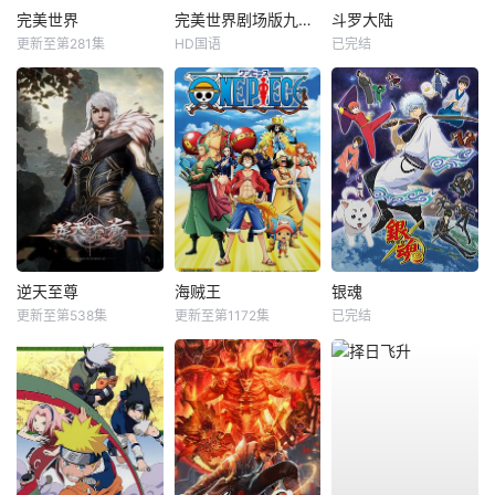
完美世界
完美世界剧场版九劫焚天
斗罗大陆
更新至第281集
HD国语
已完结
逆天至尊
海贼王
银魂
更新至第538集
更新至第1172集
已完结