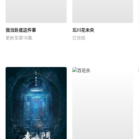
我当卧底这件事
忘川花未央
更新至第18集
已完结