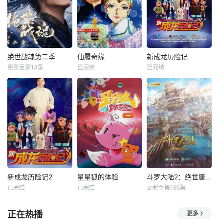
绝世战魂第二季
仙履奇缘
新成龙历险记
更新至第13集
已完结
已完结
新成龙历险记2
星星狐的体验
斗罗大陆2：绝世唐门
已完结
已完结
更新至第165集
正在热播
更多