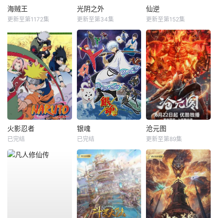
海贼王
光阴之外
仙逆
更新至第1172集
更新至第34集
更新至第152集
火影忍者
银魂
沧元图
已完结
已完结
更新至第89集