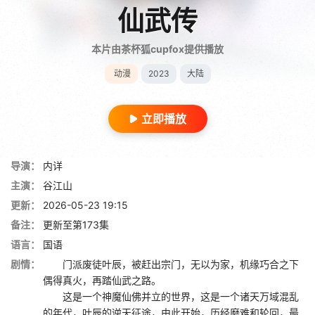
仙武传
本片由茶杯狐cupfox提供播放
动漫
2023
大陆
立即播放
导演：
内详
主演：
谷江山
更新：
2026-05-23 19:15
备注：
更新至第173集
语言：
国语
剧情：
门派废徒叶辰，被赶出宗门，无以为家，机缘巧合之下
偶得真火，再踏仙武之路。
这是一个神魔仙佛并立的世界，这是一个诸天万域混乱
的年代，叶辰的逆天征途，由此开始，历经磨难和轮回，最