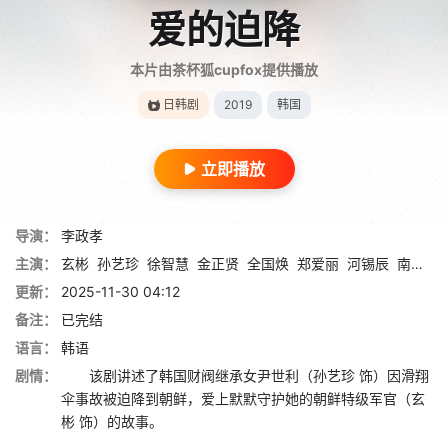
爱的迫降
本片由茶杯狐cupfox提供播放
日韩剧
2019
韩国
立即播放
导演：
李政孝
主演：
玄彬
孙艺珍
徐智慧
金正贤
全国焕
郑爱丽
河锡辰
南庆邑
更新：
2025-11-30 04:12
备注：
已完结
语言：
韩语
剧情：
该剧讲述了韩国财阀继承女尹世利（孙艺珍 饰）因滑翔
伞事故被迫降到朝鲜，爱上默默守护她的朝鲜特级军官（玄
彬 饰）的故事。