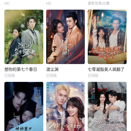
HD
HD
更新至第20集
想你的第七个春日
渡尘渊
七零凝脂美人飒翻了
已完结
已完结
已完结