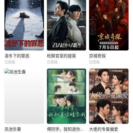
凛冬下的罪恶
检察官室的提案
京城奇探
已完结
已完结
已完结
凤池生春
傅同学，我知道你暗恋我
大佬的专属偏爱