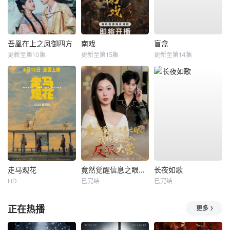
吾凰在上之凤御四方
南戏
盲盒
更新至第10集
更新至第15集
更新至第14集
走马观花
竟然觉醒信息之眼，我转身进入反派大营
长夜如歌
HD
已完结
已完结
正在热播
更多