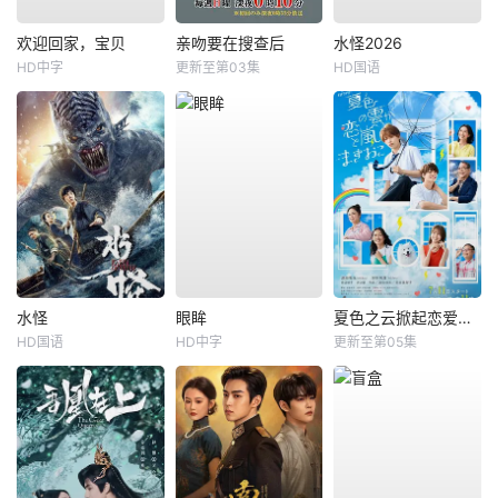
欢迎回家，宝贝
亲吻要在搜查后
水怪2026
HD中字
更新至第03集
HD国语
水怪
眼眸
夏色之云掀起恋爱与风暴
HD国语
HD中字
更新至第05集