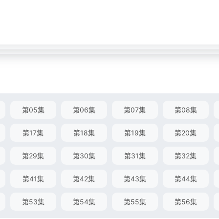
第05集
第06集
第07集
第08集
第17集
第18集
第19集
第20集
第29集
第30集
第31集
第32集
第41集
第42集
第43集
第44集
第53集
第54集
第55集
第56集