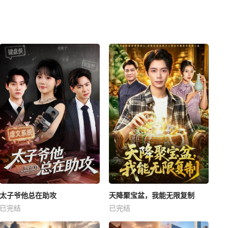
太子爷他总在助攻
天降聚宝盆，我能无限复制
已完结
已完结