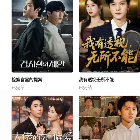
检察官室的提案
我有透视无所不能
已完结
已完结