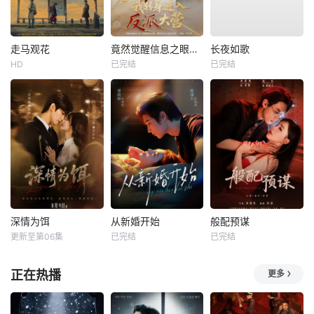
走马观花
竟然觉醒信息之眼，我转身进入反派大营
长夜如歌
HD
已完结
已完结
深情为饵
从新婚开始
般配预谋
更新至第06集
已完结
已完结
正在热播
更多