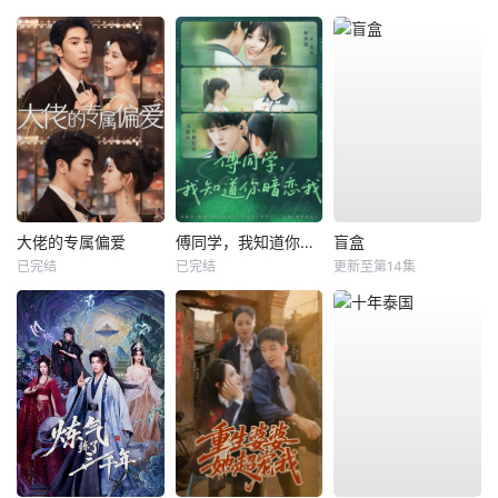
大佬的专属偏爱
傅同学，我知道你暗恋我
盲盒
已完结
已完结
更新至第14集