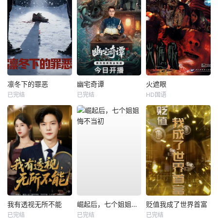
凛冬下的罪恶
幽宅奇谭
火遮眼
已完结
已完结
HD国语
我有透视无所不能
崛起后，七个姐姐悔不当初
贬值我成了世界首富
已完结
已完结
已完结