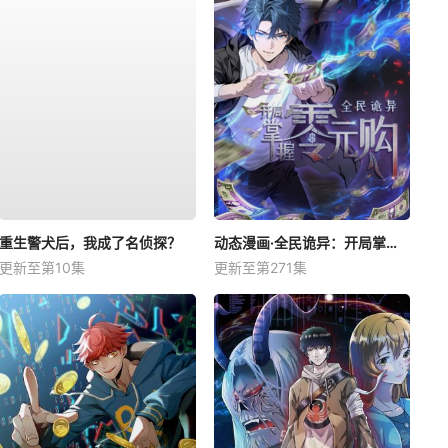
重生警犬后，我成了名侦探？
动态漫画·全民诡异：开局掌握零元购
更新至第10集
更新至第271集