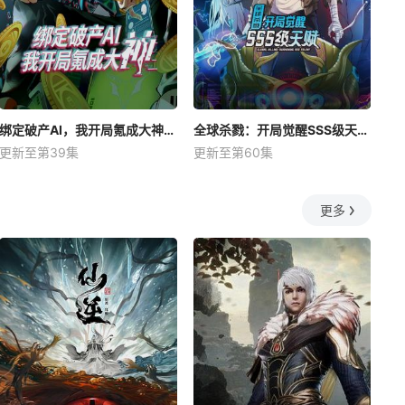
绑定破产AI，我开局氪成大神动态漫
全球杀戮：开局觉醒SSS级天赋动态漫
更新至第39集
更新至第60集
更多