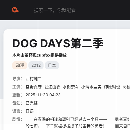
DOG DAYS第二季
本片由茶杯狐cupfox提供播放
动漫
2012
日本
导演：
西村纯二
主演：
宫野真守
堀江由衣
水树奈々
小清水亜美
柿原彻也
高
更新：
2025-11-30 04:23
备注：
已完结
语言：
日语
剧情：
在春季的相逢和离别已经过去三个月—— 勇者真红
於七海，一下子就被提拔成了加雷特的勇者！ 而来自巴斯