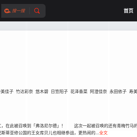
首页
搜一搜
桥美佳子
竹达彩奈
悠木碧
日笠阳子
花泽香菜
阿澄佳奈
永田依子
寿
，在此被召唤到「弗洛尼尔德」！ 这次一起被召唤的还有青梅竹马
蒂亚修公国的王女库贝儿也相继参战，更热闹的...
全文