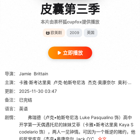
皮囊第三季
本片由茶杯狐cupfox提供播放
欧美剧
2009
英国
立即播放
导演：
Jamie
Brittain
主演：
卡雅·斯考达里奥
卢克·帕斯夸尼洛
杰克·奥康奈尔
奥利·巴比耶里
更新：
2025-11-30 03:47
备注：
已完结
语言：
英语
剧情：
弗瑞德（卢克•帕斯夸尼洛 Luke Pasqualino 饰）高中
开学第一天偶遇托尼的妹妹艾菲（卡雅•斯考达里奥 Kaya S
codelario 饰），两人一见钟情。可因为一个叛逆的赌约，他
的死党库克（杰克•奥康奈尔 Jack O'C...
全文