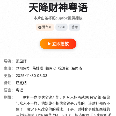
天降财神粤语
本片由茶杯狐cupfox提供播放
港台剧
1996
香港
立即播放
导演：
萧显辉
主演：
欧阳震华
陈妙瑛
郭晋安
徐濠萦
海俊杰
更新：
2025-11-30 03:33
备注：
已完结
语言：
粤语
剧情：
财神一向坚信金钱万能，但凡人杨西就(郭晋安 饰)偏偏
与众人不一样，他始终不相信金钱是万能的。连财神都忍不
住了，决定下凡改变他的看法。于是，财神化身成杨西就的
三叔杨济财（欧阳震华 饰）下凡了。杨济财以千万家财引诱