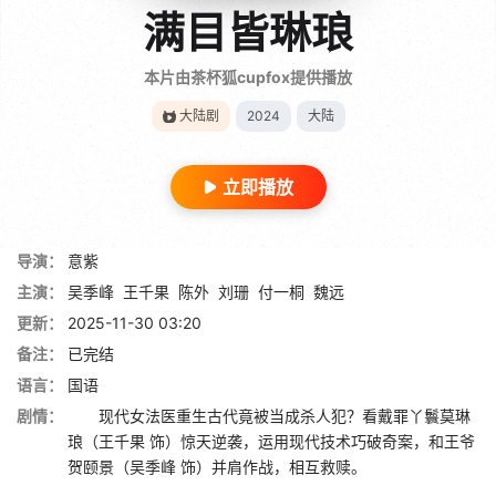
满目皆琳琅
本片由茶杯狐cupfox提供播放
大陆剧
2024
大陆
立即播放
导演：
意紫
主演：
吴季峰
王千果
陈外
刘珊
付一桐
魏远
更新：
2025-11-30 03:20
备注：
已完结
语言：
国语
剧情：
现代女法医重生古代竟被当成杀人犯？看戴罪丫鬟莫琳
琅（王千果 饰）惊天逆袭，运用现代技术巧破奇案，和王爷
贺颐景（吴季峰 饰）并肩作战，相互救赎。