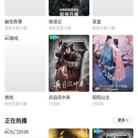
幽宅奇谭
夜语记
盲盒
更新至第14集
更新至第14集
更新至第10集
南戏
兵自风中来
昭阳公主
更新至第12集
已完结
已完结
正在热播
更多