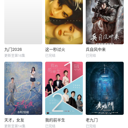
九门2026
这一秒过火
兵自风中来
更新至第16集
已完结
已完结
天才，女友
我的前半生
老九门
更新至第14集
已完结
已完结