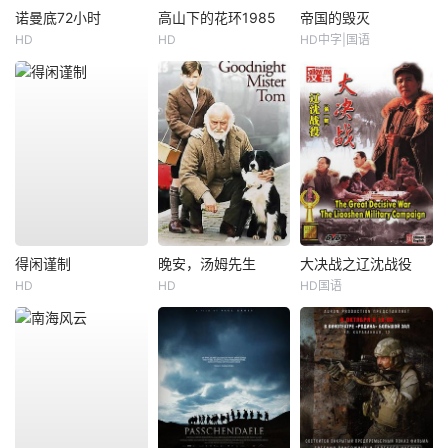
诺曼底72小时
高山下的花环1985
帝国的毁灭
HD
HD
HD中字|国语
得闲谨制
晚安，汤姆先生
大决战之辽沈战役
HD
HD
HD国语