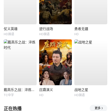
仗义英雄
逆行战场
勇者无疆
HD国语
HD国语
HD
戴高乐之战：淬炼时代
庄蹻演义
战地之星
TC中字
HD
HD国语
正在热播
更多