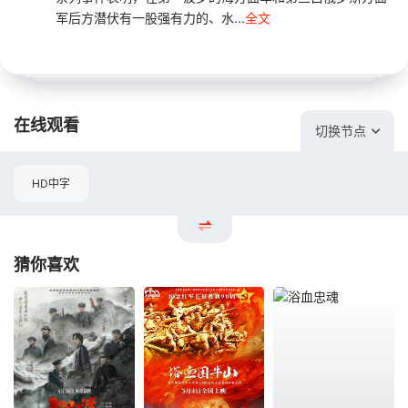
军后方潜伏有一股强有力的、水...
全文
在线观看
切换节点
HD中字
猜你喜欢