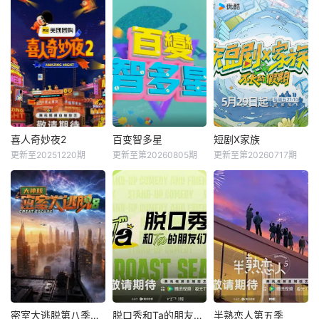
喜人奇妙夜2
百变智多星
短剧X家族
更新至20251220期
更新至第20260805期
更新至第20260717期
密室大逃脱第八季大神版
脱口秀和Ta的朋友们第三季
半熟恋人第五季