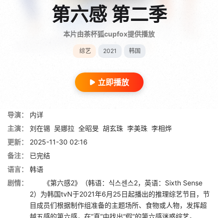
第六感 第二季
本片由茶杯狐cupfox提供播放
综艺
2021
韩国
立即播放
导演：
内详
主演：
刘在锡
吴娜拉
全昭旻
胡玄珠
李美珠
李相烨
更新：
2025-11-30 02:16
备注：
已完结
语言：
韩语
剧情：
《第六感2》（韩语：식스센스2，英语：Sixth Sense
2）为韩国tvN于2021年6月25日起播出的推理综艺节目，节
目成员们根据制作组准备的主题场所、食物或人物，发挥超
越五感的第六感，在“真”中找出“假”的第六感迷惑综艺。