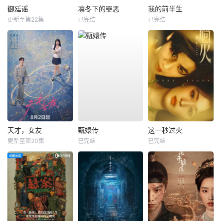
御廷谣
凛冬下的罪恶
我的前半生
更新至第22集
已完结
已完结
天才，女友
甄嬛传
这一秒过火
更新至第20集
已完结
已完结