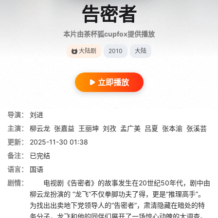
告密者
本片由茶杯狐cupfox提供播放
大陆剧
2010
大陆
立即播放
导演：
刘进
主演：
柳云龙
张嘉益
王丽坤
刘孜
孟广美
吕夏
张本渝
张溪芸
更新：
2025-11-30 01:38
备注：
已完结
语言：
国语
剧情：
电视剧《告密者》的故事发生在20世纪50年代，剧中由
柳云龙扮演的 “龙飞”不仅拳脚功夫了得，更是“推理高手”。
为找出出卖地下党领导人的“告密者”，肃清隐藏在暗处的特
务分子，龙飞和他的同伴们展开了一场惊心动魄的大调查。