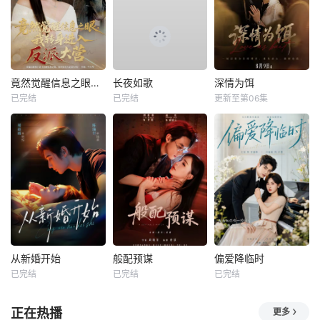
竟然觉醒信息之眼，我转身进入反派大营
长夜如歌
深情为饵
已完结
已完结
更新至第06集
从新婚开始
般配预谋
偏爱降临时
已完结
已完结
已完结
正在热播
更多