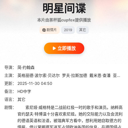
明星间谍
本片由茶杯狐cupfox提供播放
剧情片
2019
其它
立即播放
导演：
简·约翰森
主演：
英格丽德·波尔索·贝达尔
罗夫·拉斯加德
戴米恩·查潘
亚历山大·谢尔
更新：
2025-11-30 04:50
备注：
HD中字
语言：
其它
剧情：
索尼娅·威格特是二战前红极一时的歌手和演员。纳粹高
官约瑟夫·特博温十分喜欢索尼娅。她的交际能力以及会流利
的德语英语和法语，被瑞典军方看中，想利用她窃取德方的
情报，借以掌握德军进军占领欧洲各国的信息。在德国侵占