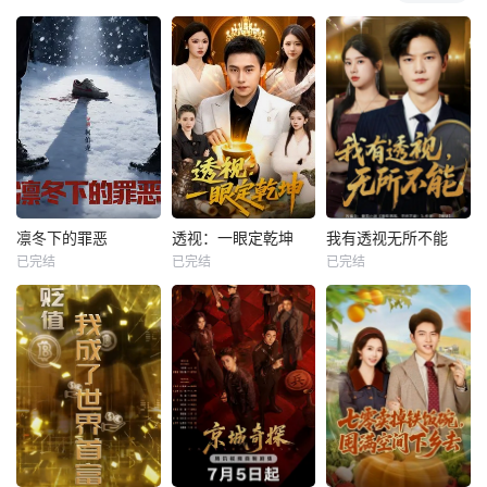
凛冬下的罪恶
透视：一眼定乾坤
我有透视无所不能
已完结
已完结
已完结