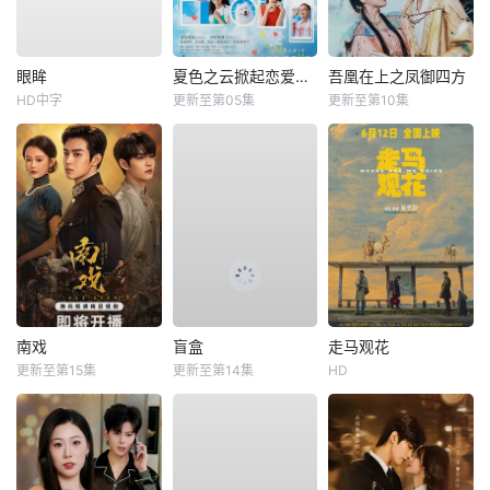
眼眸
夏色之云掀起恋爱与风暴
吾凰在上之凤御四方
HD中字
更新至第05集
更新至第10集
南戏
盲盒
走马观花
更新至第15集
更新至第14集
HD