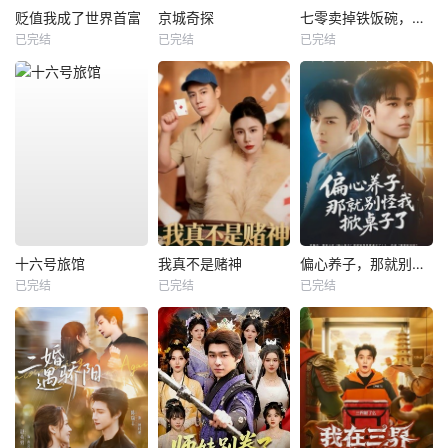
贬值我成了世界首富
京城奇探
七零卖掉铁饭碗，囤满空间下乡去
已完结
已完结
已完结
十六号旅馆
我真不是赌神
偏心养子，那就别怪我掀桌子了
已完结
已完结
已完结