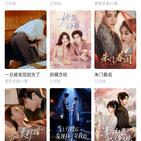
已完结
已完结
更新至第22集
一旦被发现就完了
娇藏京枝
朱门春闺
更新至第01集
已完结
已完结