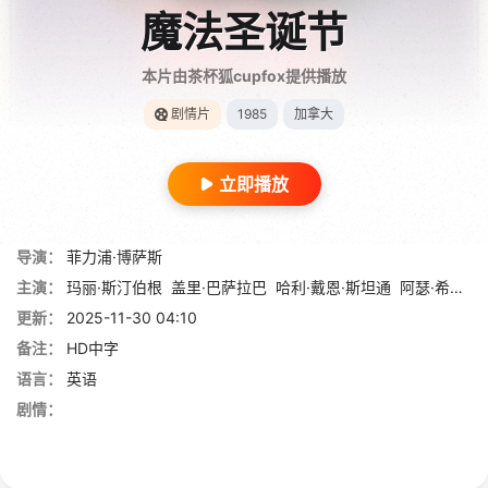
魔法圣诞节
本片由茶杯狐cupfox提供播放
剧情片
1985
加拿大
立即播放
导演：
菲力浦·博萨斯
主演：
玛丽·斯汀伯根
盖里·巴萨拉巴
哈利·戴恩·斯坦通
阿瑟·希尔
伊
更新：
2025-11-30 04:10
备注：
HD中字
语言：
英语
剧情：