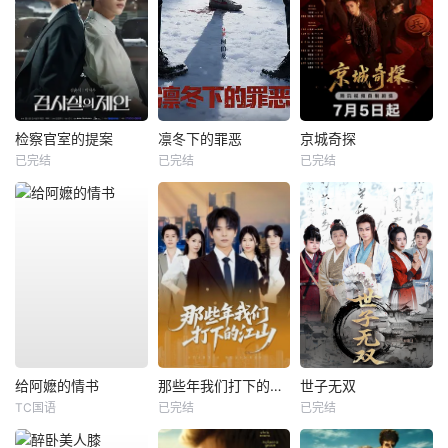
检察官室的提案
凛冬下的罪恶
京城奇探
已完结
已完结
已完结
给阿嬷的情书
那些年我们打下的江山
世子无双
TC国语
已完结
已完结