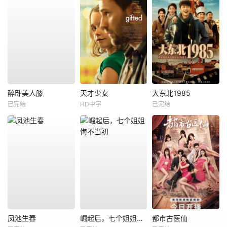
醉卧美人膝
天才少女
大东北1985
已完结
HD中字
已完结
凤池生春
崛起后，七个姐姐悔不当初
都市古医仙