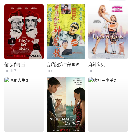
偷心响叮当
鹿鼎记第二部国语
麻辣宝贝
HD中字
HD
HD