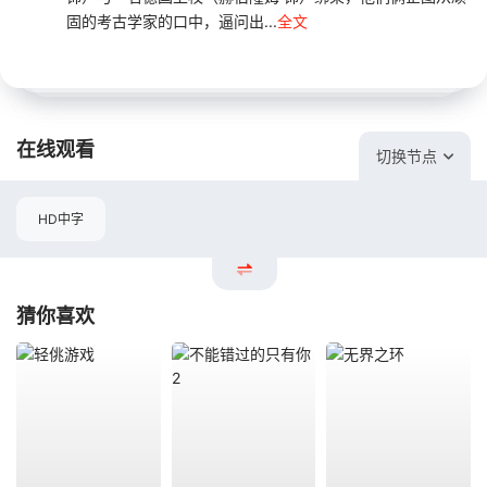
固的考古学家的口中，逼问出...
全文
在线观看
切换节点
HD中字
猜你喜欢