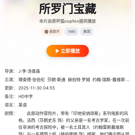
所罗门宝藏
本片由茶杯狐cupfox提供播放
喜剧片
1985
美国
立即播放
导演：
J·李·汤普森
主演：
理查德·张伯伦
莎朗·斯通
赫伯特·罗姆
约翰·瑞斯-戴维斯
肯·
更新：
2025-11-30 04:55
备注：
HD中字
语言：
英语
剧情：
此部动作冒险片，带有「印地安纳琼斯」系列电影的风
格。洁西（莎朗史东 饰）的父亲是一名考古学家，在一次前
往非洲的考古探险中，被一名土耳其人（约翰雷斯戴维斯
饰）与一名德国上校（赫伯隆姆 饰）绑架，他们俩企图从顽