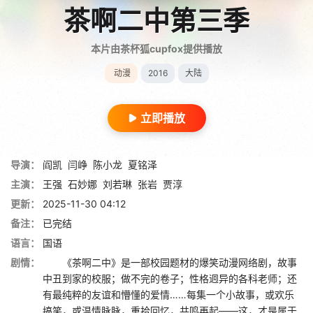
茶啊二中第三季
本片由茶杯狐cupfox提供播放
动漫
2016
大陆
立即播放
导演：
阎凯
闫峥
陈小龙
夏铭泽
主演：
王强
石妙娜
刘若琳
张岩
贾淳
更新：
2025-11-30 04:12
备注：
已完结
语言：
国语
剧情：
《茶啊二中》是一部校园题材的爆笑动漫网络剧，故事
中丑到家的校服；做不完的卷子；性格迥异的各科老师；还
有最纯粹的友谊和懵懂的爱情……每集一个小故事，或欢乐
搞笑，或温情脉脉，重拾回忆，共鸣再起——这，才是属于