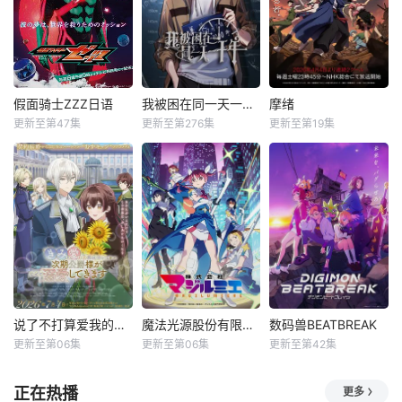
假面骑士ZZZ日语
我被困在同一天一千年动态漫
摩绪
更新至第47集
更新至第276集
更新至第19集
说了不打算爱我的公爵继承人，不知为何对我宠爱有加
魔法光源股份有限公司第二季
数码兽BEATBREAK
更新至第06集
更新至第06集
更新至第42集
正在热播
更多