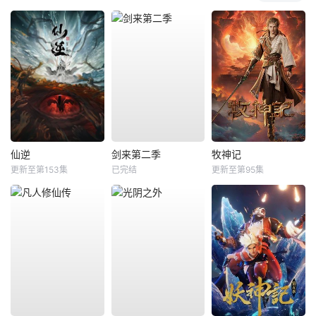
仙逆
剑来第二季
牧神记
更新至第153集
已完结
更新至第95集