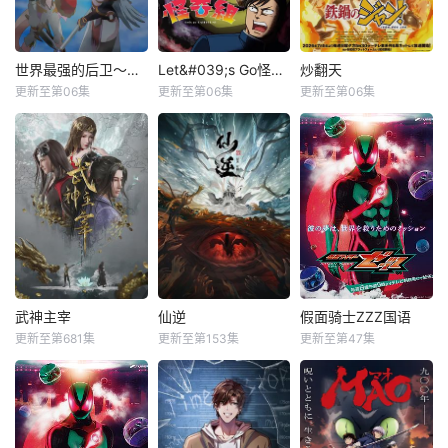
世界最强的后卫～迷宫国的新人探索者～
Let&#039;s Go怪奇组
炒翻天
更新至第06集
更新至第06集
更新至第06集
武神主宰
仙逆
假面骑士ZZZ国语
更新至第681集
更新至第153集
更新至第47集