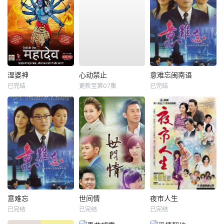
湿婆神
心动禁止
意难忘闽南语
已完结
更新至第07集
已完结
意难忘
世间情
夜市人生
已完结
已完结
已完结