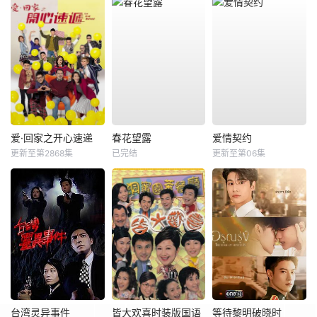
爱·回家之开心速递
春花望露
爱情契约
更新至第2868集
已完结
更新至第06集
台湾灵异事件
皆大欢喜时装版国语
等待黎明破晓时