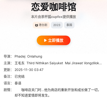
恋爱咖啡馆
本片由茶杯狐cupfox提供播放
港台剧
2023
泰国
立即播放
导演：
Phadej
Onlahung
主演：
王毛东
Third Nithikan Saiyuket
Mai Jirawat Vongdilokvath
更新：
2025-11-30 03:47
备注：
已完结
语言：
泰语
剧情：
咖啡店关门时...他为商店的重新开张和成长做了一切，
却不知道爱情即将发生。