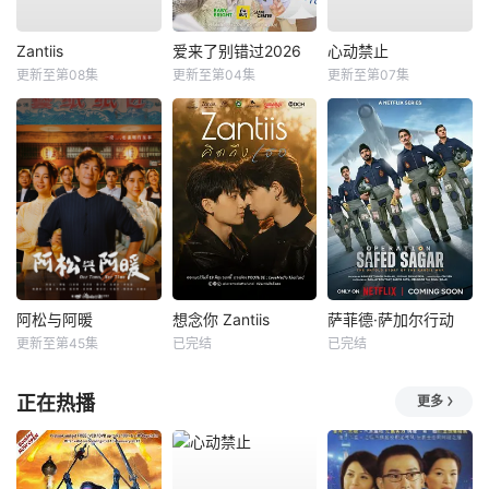
Zantiis
爱来了别错过2026
心动禁止
更新至第08集
更新至第04集
更新至第07集
阿松与阿暖
想念你 Zantiis
萨菲德·萨加尔行动
更新至第45集
已完结
已完结
正在热播
更多