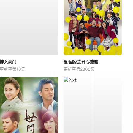
嫁入高门
爱·回家之开心速递
更新至第10集
更新至第2868集