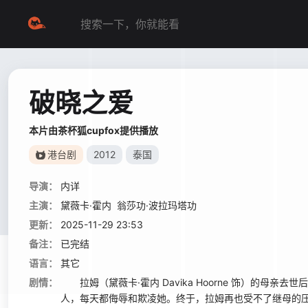
破晓之爱
本片由茶杯狐cupfox提供播放
港台剧
2012
泰国
导演：
内详
主演：
黛薇卡·霍内
翁莎功·波拉玛塔功
更新：
2025-11-29 23:53
备注：
已完结
语言：
其它
剧情：
拉姆（黛薇卡·霍内 Davika Hoorne 饰）的母
人，每天都侮辱和欺凌她。终于，拉姆再也受不了继母的压迫