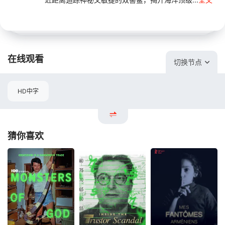
在线观看
切换节点
HD中字
猜你喜欢