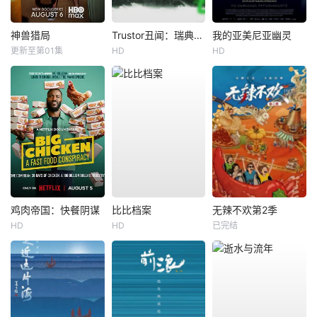
神兽猎局
Trustor丑闻：瑞典金融案内幕
我的亚美尼亚幽灵
更新至第01集
HD
HD
鸡肉帝国：快餐阴谋
比比档案
无辣不欢第2季
HD
HD
已完结