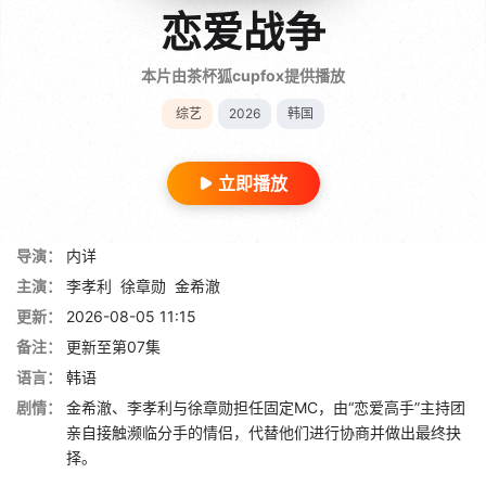
恋爱战争
本片由茶杯狐cupfox提供播放
综艺
2026
韩国
立即播放
导演：
内详
主演：
李孝利
徐章勋
金希澈
更新：
2026-08-05 11:15
备注：
更新至第07集
语言：
韩语
剧情：
金希澈、李孝利与徐章勋担任固定MC，由“恋爱高手”主持团
亲自接触濒临分手的情侣，代替他们进行协商并做出最终抉
择。