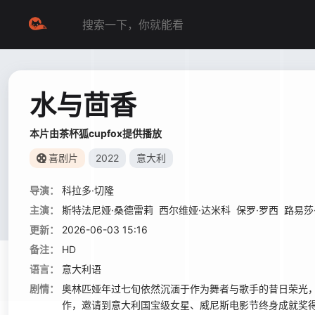
水与茴香
本片由茶杯狐cupfox提供播放
喜剧片
2022
意大利
导演：
科拉多·切隆
主演：
斯特法尼娅·桑德雷莉
西尔维娅·达米科
保罗·罗西
路易莎
更新：
2026-06-03 15:16
备注：
HD
语言：
意大利语
剧情：
奥林匹娅年过七旬依然沉湎于作为舞者与歌手的昔日荣光
作，邀请到意大利国宝级女星、威尼斯电影节终身成就奖得主