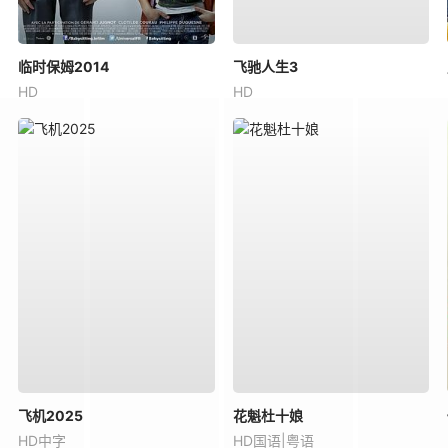
临时保姆2014
飞驰人生3
HD
HD
飞机2025
花魁杜十娘
HD中字
HD国语|粤语