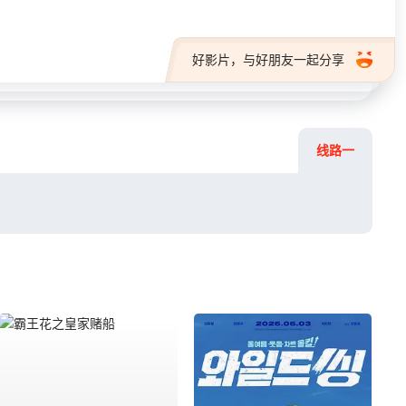
好影片，与好朋友一起分享
线路一