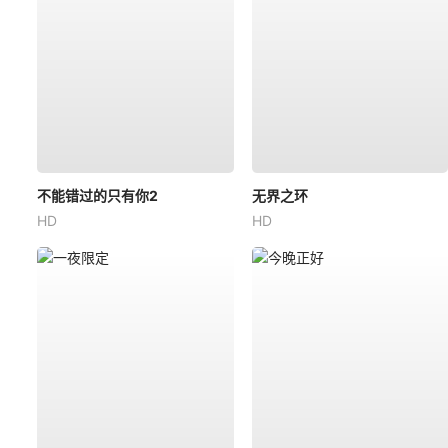
不能错过的只有你2
无界之环
HD
HD