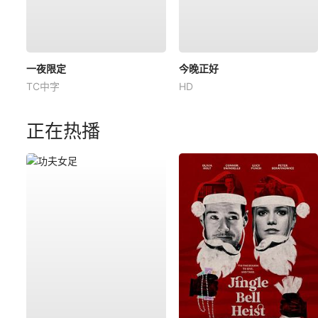
一夜限定
今晚正好
TC中字
HD
正在热播