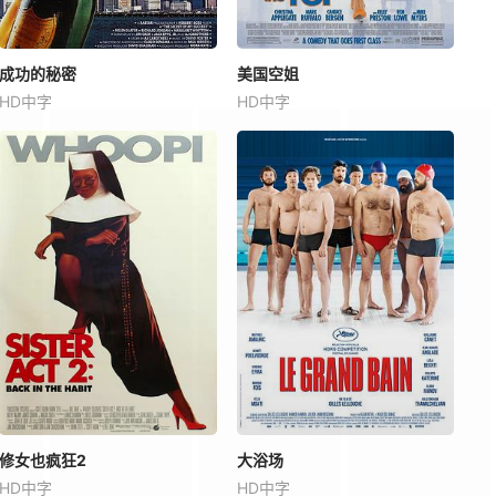
成功的秘密
美国空姐
HD中字
HD中字
修女也疯狂2
大浴场
HD中字
HD中字