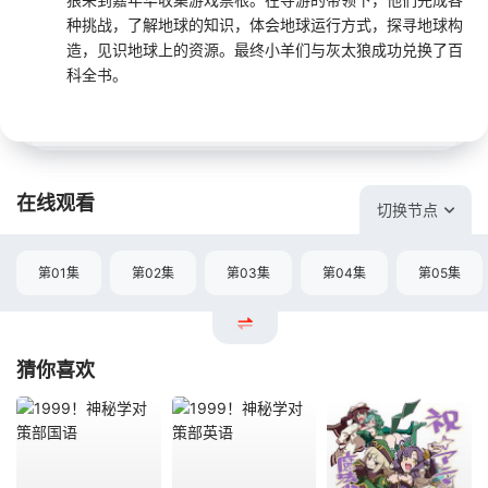
种挑战，了解地球的知识，体会地球运行方式，探寻地球构
造，见识地球上的资源。最终小羊们与灰太狼成功兑换了百
科全书。
在线观看
切换节点
第01集
第02集
第03集
第04集
第05集
猜你喜欢