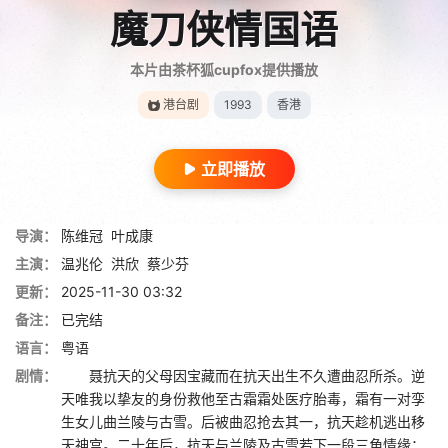
魔刀侠情国语
本片由茶杯狐cupfox提供播放
港台剧
1993
香港
立即播放
导演：
陈维冠
叶成康
主演：
温兆伦
洪欣
蔡少芬
更新：
2025-11-30 03:32
备注：
已完结
语言：
粤语
剧情：
聂抗天的父母因宝藏而在抗天出生不久遭曲忍所杀。逆
天唯我以挚友的身份救他至古霜霜处医疗胎毒，霜有一对孪
生女儿曲兰陵与古雪。后被曲忍抢去其一，抗天趁机逃出移
天神宫。二十年后，抗天与兰陵及古雪若下一段三角情缘；