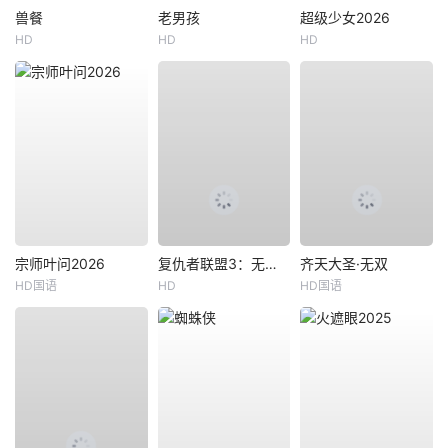
兽餐
老男孩
超级少女2026
HD
HD
HD
宗师叶问2026
复仇者联盟3：无限战争
齐天大圣·无双
HD国语
HD
HD国语