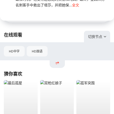
名刺客手中救出了塔莎，并把她保...
全文
在线观看
切换节点
HD中字
HD国语
猜你喜欢