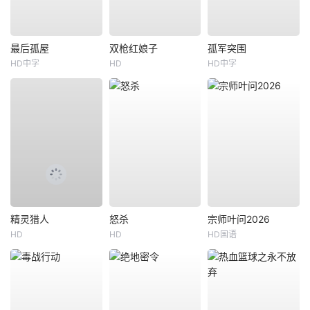
最后孤屋
双枪红娘子
孤军突围
HD中字
HD
HD中字
精灵猎人
怒杀
宗师叶问2026
HD
HD
HD国语