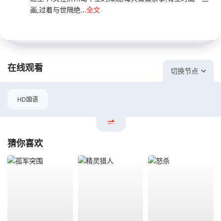
画,过着与世隔绝...
全文
在线观看
切换节点
HD国语
猜你喜欢