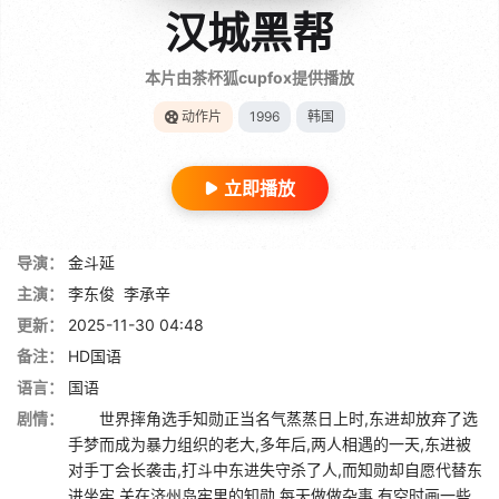
汉城黑帮
本片由茶杯狐cupfox提供播放
动作片
1996
韩国
立即播放
导演：
金斗延
主演：
李东俊
李承辛
更新：
2025-11-30 04:48
备注：
HD国语
语言：
国语
剧情：
世界摔角选手知勋正当名气蒸蒸日上时,东进却放弃了选
手梦而成为暴力组织的老大,多年后,两人相遇的一天,东进被
对手丁会长袭击,打斗中东进失守杀了人,而知勋却自愿代替东
进坐牢.关在济州岛牢里的知勋,每天做做杂事,有空时画一些