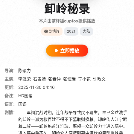
卸岭秘录
本片由茶杯狐cupfox提供播放
剧情片
2021
大陆
立即播放
导演：
陈聚力
主演：
李晟荣
石雪靖
张春仲
张恒瑞
宁小花
许敬文
更新：
2025-11-30 04:46
备注：
HD国语
语言：
国语
剧情：
军阀混战时期，连年战争导致民不聊生，早已金盆洗手
的卸岭一派为救百姓不得不下墓取财换粮。卸岭传人江宇跟
着二叔——卸岭魁首江淮瑞，率领一众卸岭力士进入墓中。
进入墓中后不久，卸岭众人便遭到墓中潜伏的巨型蜘蛛袭