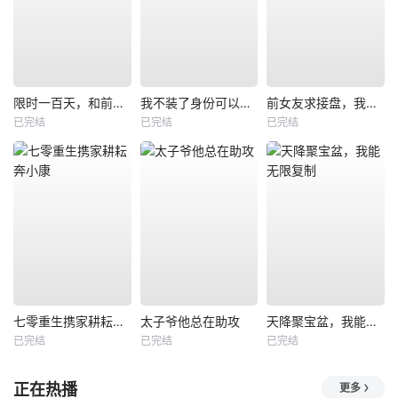
限时一百天，和前夫谈恋爱
我不装了身份可以偷走那我的病例呢
前女友求接盘，我反手闪婚女神
已完结
已完结
已完结
七零重生携家耕耘奔小康
太子爷他总在助攻
天降聚宝盆，我能无限复制
已完结
已完结
已完结
正在热播
更多