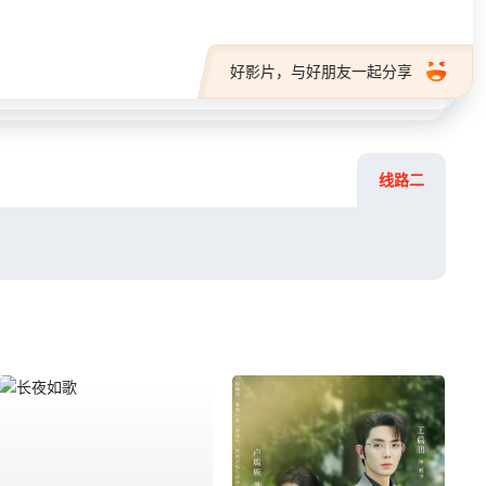
好影片，与好朋友一起分享
线路二