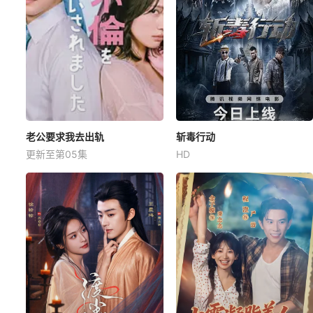
老公要求我去出轨
斩毒行动
更新至第05集
HD