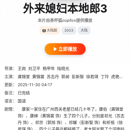
外来媳妇本地郎3
本片由茶杯狐cupfox提供播放
大陆剧
2003
大陆
立即播放
导演：
王岗
刘卫平
杨甲年
陆晓光
主演：
龚锦堂
黄锦裳
苏志丹
郭昶
彭新智
徐若琪
丁玲
虎艳芬
钱
更新：
2025-11-30 04:17
备注：
已完结
语言：
国语
剧情：
康家一家住在广州西关老屋已经几十年了，康伯（龚锦堂
饰）、康婶（黄锦裳 饰）生了四个儿子，分别是祁光（苏志
丹 饰）、祁宗（郭旭 饰）、祁耀（彭新智 饰）和祈祖（徐
若琪 饰），四个儿子最近都结婚了，老大阿光娶了个河南姑